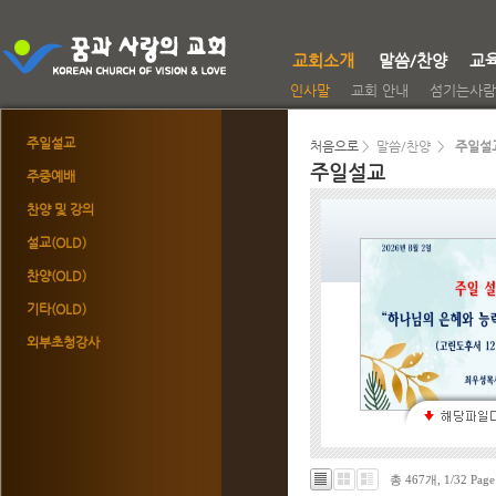
교회소개
말씀/찬양
교
인사말
교회 안내
섬기는사람
주일설교
처음으로
> 말씀/찬양 >
주일설
주일설교
주중예배
찬양 및 강의
설교(OLD)
찬양(OLD)
기타(OLD)
외부초청강사
총 467개, 1/32 Page