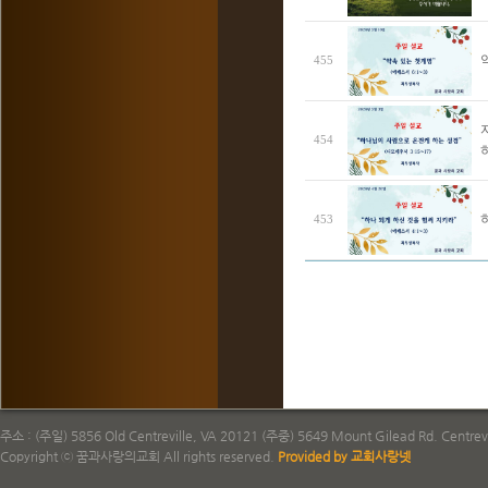
455
454
453
주소 : (주일) 5856 Old Centreville, VA 20121 (주중) 5649 Mount Gilead Rd. Centrevi
Copyright ⓒ 꿈과사랑의교회 All rights reserved.
Provided by 교회사랑넷