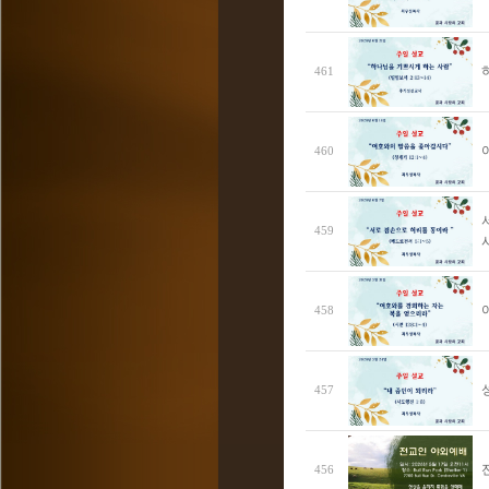
461
460
459
458
457
456