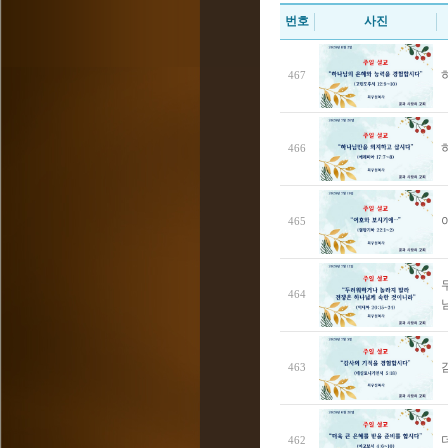
번호
사진
467
466
465
464
463
462