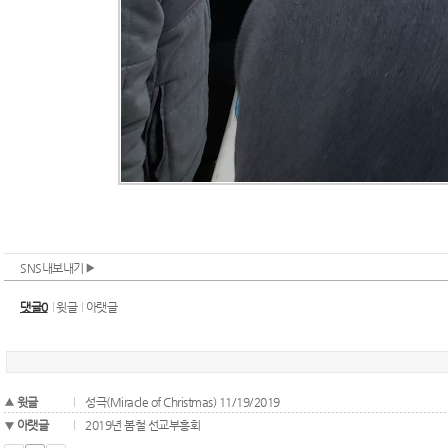
SNS내보내기
댓글0
윗글
아랫글
윗글
성극(Miracle of Christmas) 11/19/2019
아랫글
2019년 봄철 선교부흥회