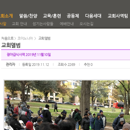
교회소개
말씀/찬양
교육/훈련
공동체
다음세대
교회사역팀
사말
교회 안내
섬기는사람들
예배안내
오시는길
처음으로
> 코이노니아 >
교회앨범
교회앨범
광야급식사역 2019년 11월10일
관리자
등록일 2019.11.12
조회수 2269
추천 0