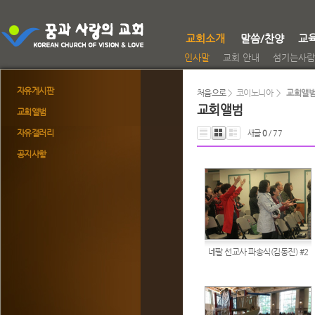
교회소개
말씀/찬양
교
인사말
교회 안내
섬기는사람
자유게시판
처음으로
> 코이노니아 >
교회앨
교회앨범
교회앨범
자유갤러리
새글
0
/ 77
공지사항
네팔 선교사 파송식(김동진) #2