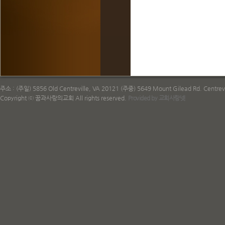
주소 : (주일) 5856 Old Centreville, VA 20121 (주중) 5649 Mount Gilead Rd. Centrevi
Copyright ⓒ 꿈과사랑의교회 All rights reserved.
Provided by 교회사랑넷