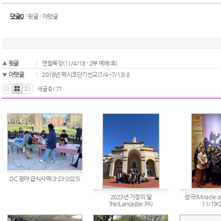
댓글0
윗글
아랫글
윗글
연합목장(11/4/18 - 2부 예배 후)
아랫글
2018년 멕시코단기선교(7/4~7/13) 8
새글
0
/ 77
DC 광야 급식사역(3-23-2025)
2023년 가정의 달
성극(Miracle of
Trip(Lancaster,PA)
11/19/