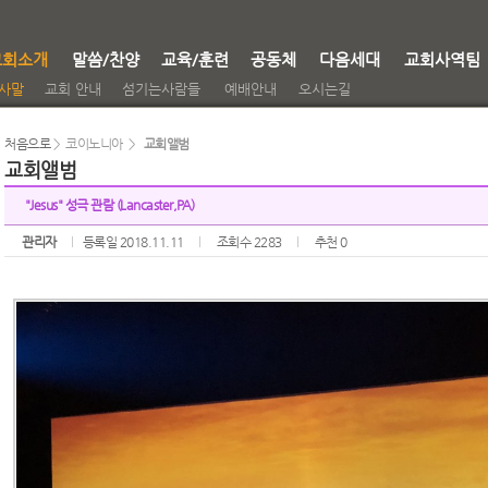
교회소개
말씀/찬양
교육/훈련
공동체
다음세대
교회사역팀
사말
교회 안내
섬기는사람들
예배안내
오시는길
처음으로
> 코이노니아 >
교회앨범
교회앨범
"Jesus" 성극 관람 (Lancaster,PA)
관리자
등록일 2018.11.11
조회수 2283
추천 0