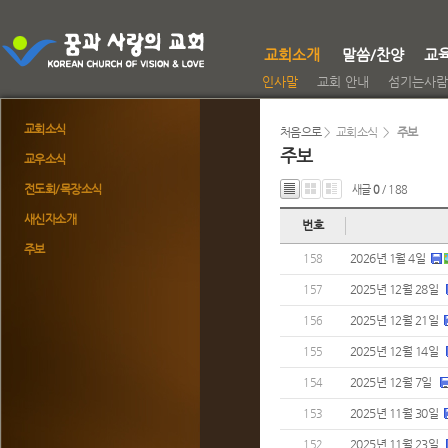
교회소개
말씀/찬양
교
인사말
교회 안내
섬기는사람
교회소식
처음으로
> 교회소식 >
주보
주보
교우소식
전도회/목장소식
새글
0
/ 188
새신자소개
번호
주보
2026년 1월 4일
158
2025년 12월 28일
157
2025년 12월 21일
156
2025년 12월 14일
155
2025년 12월 7일
154
2025년 11월 30일
153
2025년 11월 23일
152