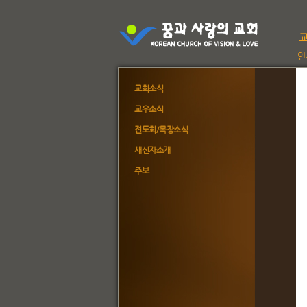
인
교회소식
교우소식
전도회/목장소식
새신자소개
주보