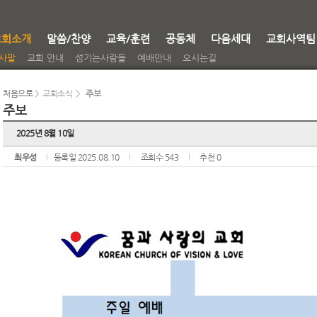
교회소개
말씀/찬양
교육/훈련
공동체
다음세대
교회사역팀
사말
교회 안내
섬기는사람들
예배안내
오시는길
처음으로
> 교회소식 >
주보
주보
2025년 8월 10일
최우성
등록일 2025.08.10
조회수 543
추천 0