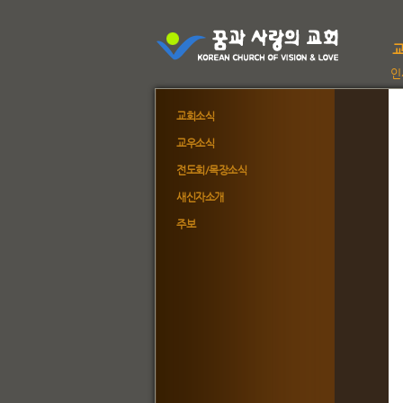
인
교회소식
교우소식
전도회/목장소식
새신자소개
주보